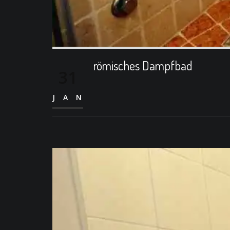
römisches Dampfbad
31
JAN