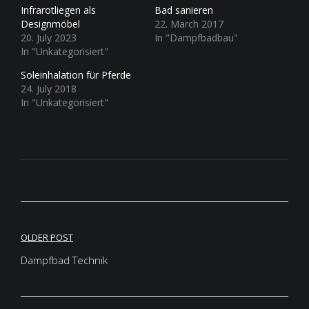
Infrarotliegen als
Bad sanieren
Designmöbel
22. March 2017
20. July 2023
In "Dampfbadbau"
In "Unkategorisiert"
Soleinhalation für Pferde
24. July 2018
In "Unkategorisiert"
Post
OLDER POST
navigation
Dampfbad Technik