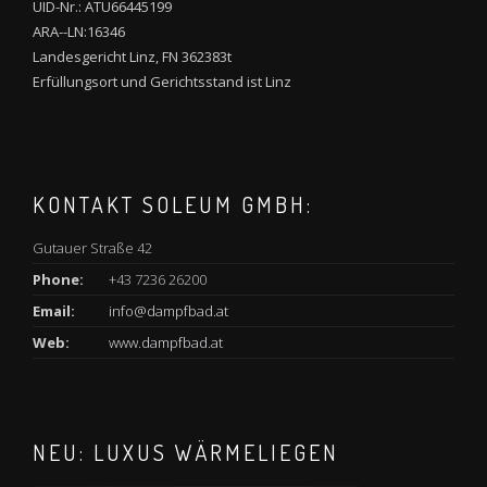
UID-Nr.: ATU66445199
ARA--LN:16346
Landesgericht Linz, FN 362383t
Erfüllungsort und Gerichtsstand ist Linz
KONTAKT SOLEUM GMBH:
Gutauer Straße 42
Phone:
+43 7236 26200
Email:
info@dampfbad.at
Web:
www.dampfbad.at
NEU: LUXUS WÄRMELIEGEN