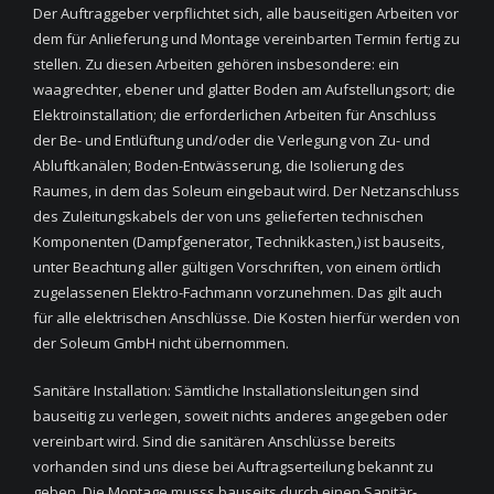
Der Auftraggeber verpflichtet sich, alle bauseitigen Arbeiten vor
dem für Anlieferung und Montage vereinbarten Termin fertig zu
stellen. Zu diesen Arbeiten gehören insbesondere: ein
waagrechter, ebener und glatter Boden am Aufstellungsort; die
Elektroinstallation; die erforderlichen Arbeiten für Anschluss
der Be- und Entlüftung und/oder die Verlegung von Zu- und
Abluftkanälen; Boden-Entwässerung, die Isolierung des
Raumes, in dem das Soleum eingebaut wird. Der Netzanschluss
des Zuleitungskabels der von uns gelieferten technischen
Komponenten (Dampfgenerator, Technikkasten,) ist bauseits,
unter Beachtung aller gültigen Vorschriften, von einem örtlich
zugelassenen Elektro-Fachmann vorzunehmen. Das gilt auch
für alle elektrischen Anschlüsse. Die Kosten hierfür werden von
der Soleum GmbH nicht übernommen.
Sanitäre Installation: Sämtliche Installationsleitungen sind
bauseitig zu verlegen, soweit nichts anderes angegeben oder
vereinbart wird. Sind die sanitären Anschlüsse bereits
vorhanden sind uns diese bei Auftragserteilung bekannt zu
geben. Die Montage musss bauseits durch einen Sanitär-