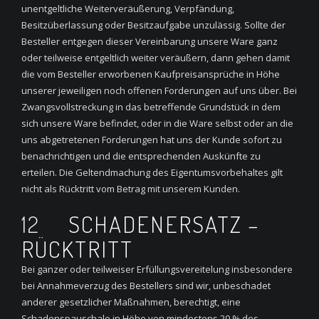
unentgeltliche Weiterveräußerung, Verpfändung,
Besitzüberlassung oder Besitzaufgabe unzulässig. Sollte der
Besteller entgegen dieser Vereinbarung unsere Ware ganz
oder teilweise entgeltlich weiter veräußern, dann gehen damit
die vom Besteller erworbenen Kaufpreisansprüche in Höhe
unserer jeweiligen noch offenen Forderungen auf uns über. Bei
Zwangsvollstreckung in das betreffende Grundstück in dem
sich unsere Ware befindet, oder in die Ware selbst oder an die
uns abgetretenen Forderungen hat uns der Kunde sofort zu
benachrichtigen und die entsprechenden Auskünfte zu
erteilen. Die Geltendmachung des Eigentumsvorbehaltes gilt
nicht als Rücktritt vom Betrag mit unserem Kunden.
12
SCHADENERSATZ –
RÜCKTRITT
Bei ganzer oder teilweiser Erfüllungsvereitelung insbesondere
bei Annahmeverzug des Bestellers sind wir, unbeschadet
anderer gesetzlicher Maßnahmen, berechtigt, eine
Schadenspauschale in Höhe von mindestens 20 % des