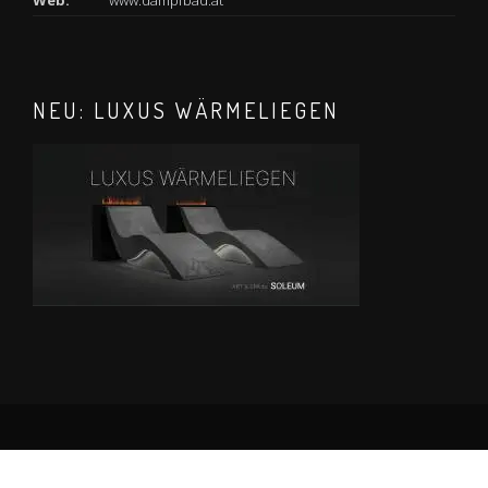
Web:
www.dampfbad.at
NEU: LUXUS WÄRMELIEGEN