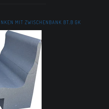
BÄNKEN MIT ZWISCHENBANK BT.B GK