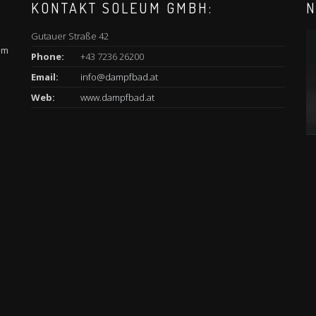
KONTAKT SOLEUM GMBH:
N
Gutauer Straße 42
am
Phone:
+43 7236 26200
Email:
info@dampfbad.at
Web:
www.dampfbad.at