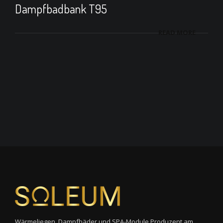
Dampfbadbank T95
READ MORE
Wärmeliegen, Dampfbäder und SPA-Module Produzent am