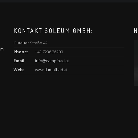
KONTAKT SOLEUM GMBH:
N
Gutauer Straße 42
am
Phone:
+43 7236 26200
Email:
info@dampfbad.at
Web:
www.dampfbad.at