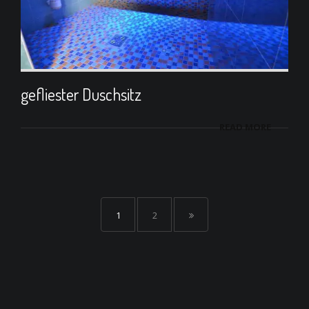
gefliester Duschsitz
READ MORE
1
2