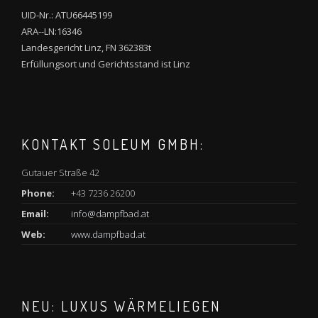
UID-Nr.: ATU66445199
ARA--LN:16346
Landesgericht Linz, FN 362383t
Erfüllungsort und Gerichtsstand ist Linz
KONTAKT SOLEUM GMBH:
Gutauer Straße 42
Phone:
+43 7236 26200
Email:
info@dampfbad.at
Web:
www.dampfbad.at
NEU: LUXUS WÄRMELIEGEN