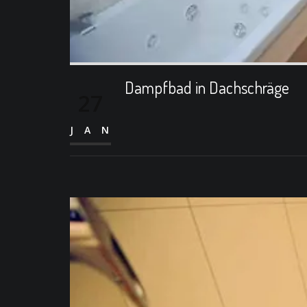
Dampfbad in Dachschräge
27
JAN