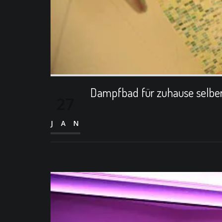
Dampfbad für zuhause selbe
27
JAN