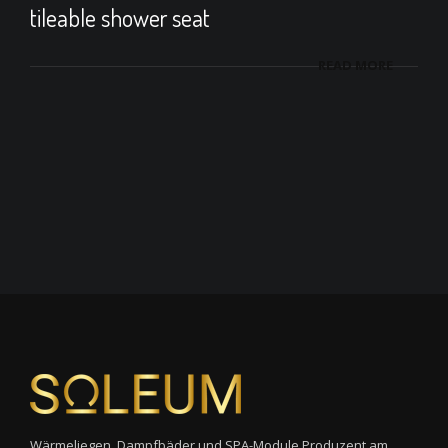
tileable shower seat
READ MORE
Wärmeliegen, Dampfbäder und SPA-Module Produzent am