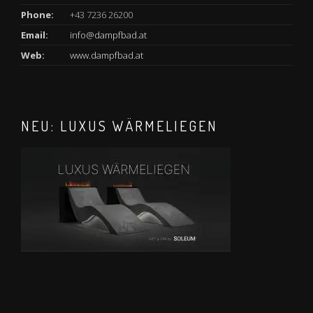
Phone:
+43 7236 26200
Email:
info@dampfbad.at
Web:
www.dampfbad.at
NEU: LUXUS WÄRMELIEGEN