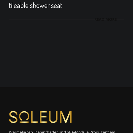
tileable shower seat
READ MORE
Wärmeliegen, Dampfbäder und SPA-Module Produzent am