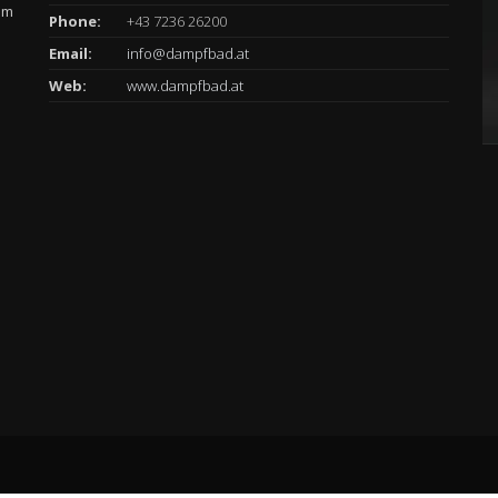
am
Phone:
+43 7236 26200
Email:
info@dampfbad.at
Web:
www.dampfbad.at