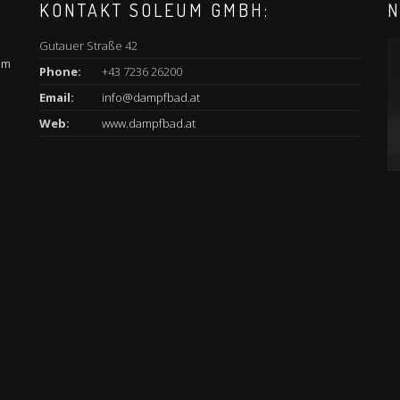
KONTAKT SOLEUM GMBH:
N
Gutauer Straße 42
am
Phone:
+43 7236 26200
Email:
info@dampfbad.at
Web:
www.dampfbad.at