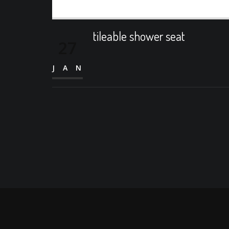
tileable shower seat
27
JAN