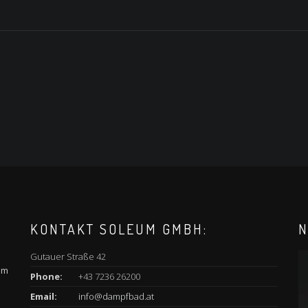
KONTAKT SOLEUM GMBH:
N
Gutauer Straße 42
am
Phone:
+43 7236 26200
Email:
info@dampfbad.at