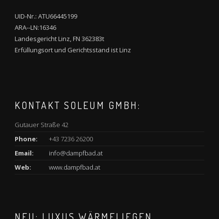
UID-Nr.: ATU66445199
ARA--LN:16346
Landesgericht Linz, FN 362383t
Erfüllungsort und Gerichtsstand ist Linz
KONTAKT SOLEUM GMBH:
Gutauer Straße 42
Phone:
+43 7236 26200
Email:
info@dampfbad.at
Web:
www.dampfbad.at
NEU: LUXUS WÄRMELIEGEN