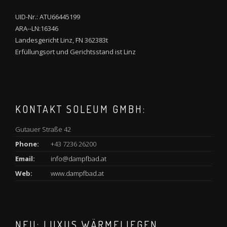
UID-Nr.: ATU66445199
ARA--LN:16346
Landesgericht Linz, FN 362383t
Erfüllungsort und Gerichtsstand ist Linz
KONTAKT SOLEUM GMBH:
Gutauer Straße 42
Phone:
+43 7236 26200
Email:
info@dampfbad.at
Web:
www.dampfbad.at
NEU: LUXUS WÄRMELIEGEN