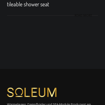
tileable shower seat
READ MORE
Wärmeliegen, Dampfbäder und SPA-Module Produzent am