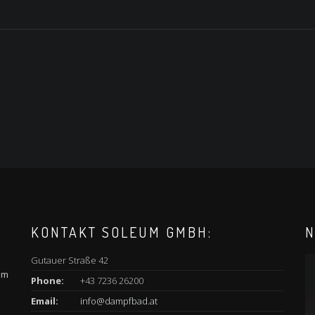
KONTAKT SOLEUM GMBH:
N
Gutauer Straße 42
am
Phone:
+43 7236 26200
Email:
info@dampfbad.at