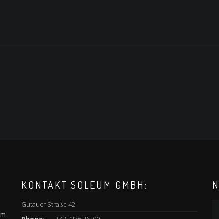
KONTAKT SOLEUM GMBH:
N
Gutauer Straße 42
am
Phone:
+43 7236 26200