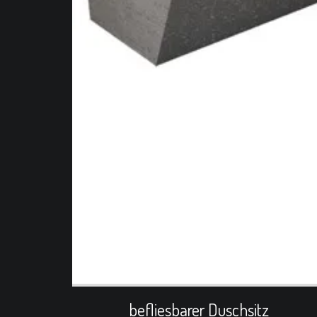
befliesbarer Duschsitz