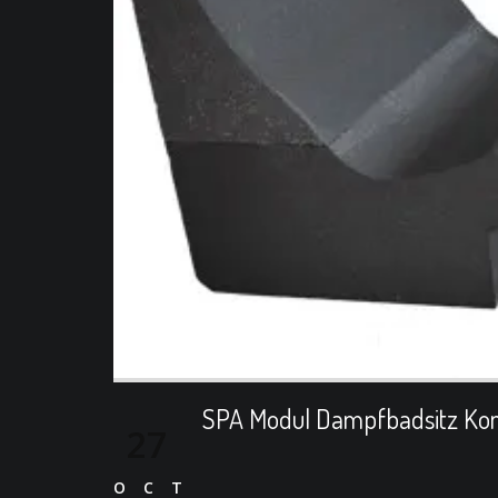
SPA Modul Dampfbadsitz Ko
27
OCT