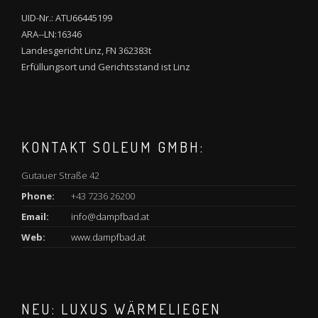
UID-Nr.: ATU66445199
ARA--LN:16346
Landesgericht Linz, FN 362383t
Erfüllungsort und Gerichtsstand ist Linz
KONTAKT SOLEUM GMBH:
Gutauer Straße 42
Phone:
+43 7236 26200
Email:
info@dampfbad.at
Web:
www.dampfbad.at
NEU: LUXUS WÄRMELIEGEN