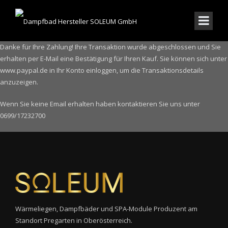
Danke für Ihre Zahlung! Ihre Transaktion wurde abgeschlossen und Sie
erhalten per E-Mail eine Bestätigung für Ihren Kauf. Sie können sich unter
www.paypal.de in Ihr Konto einloggen, um die Transaktionsdetails
anzuzeigen.
Wenn Sie keine Email erhalten haben kontaktieren Sie uns unter
0699/17232700
Wärmeliegen, Dampfbäder und SPA-Module Produzent am
Standort Pregarten in Oberösterreich.