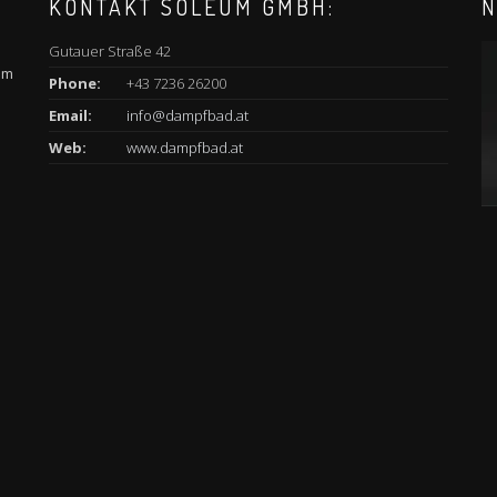
KONTAKT SOLEUM GMBH:
N
Gutauer Straße 42
am
Phone:
+43 7236 26200
Email:
info@dampfbad.at
Web:
www.dampfbad.at