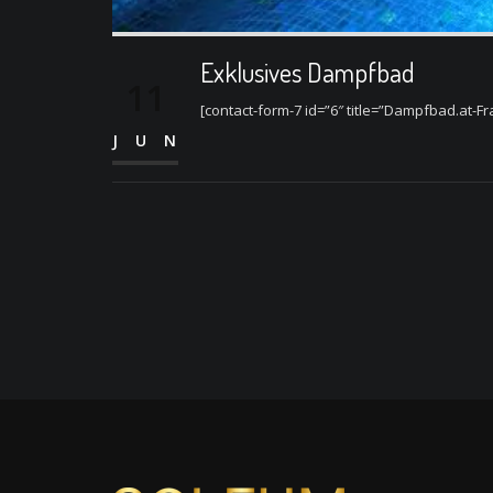
Exklusives Dampfbad
11
[contact-form-7 id=”6″ title=”Dampfbad.at-Fr
JUN