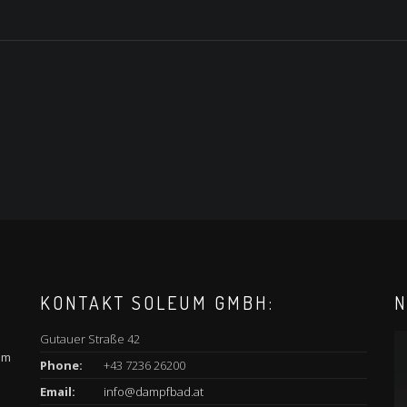
KONTAKT SOLEUM GMBH:
N
Gutauer Straße 42
am
Phone:
+43 7236 26200
Email:
info@dampfbad.at