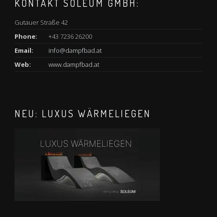
KONTAKT SOLEUM GMBH:
Gutauer Straße 42
Phone:
+43 7236 26200
Email:
info@dampfbad.at
Web:
www.dampfbad.at
NEU: LUXUS WÄRMELIEGEN