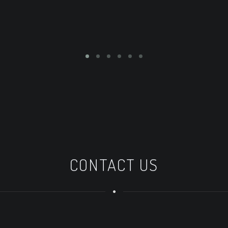
ei
in 
CONTACT US