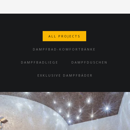
Project Manager
Duis aute irure dolor in reprehenderit in voluptate velit
esse cillum dolore eu fugiat nulla pariatur.
ALL PROJECTS
DAMPFBAD-KOMFORTBÄNKE
DAMPFBADLIEGE
DAMPFDUSCHEN
EXKLUSIVE DAMPFBÄDER