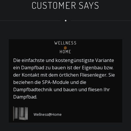
CUSTOMER SAYS
WELLNESS
@
O
HOME
D
Die einfachste und kostengünstigste Variante
Z
ein Dampfbad zu bauen ist der Eigenbau bzw.
D
der Kontakt mit dem örtlichen Fliesenleger. Sie
B
beziehen die SPA-Module und die
b
Dampfbadtechnik und bauen und fliesen Ihr
Dampfbad.
Wellness@Home