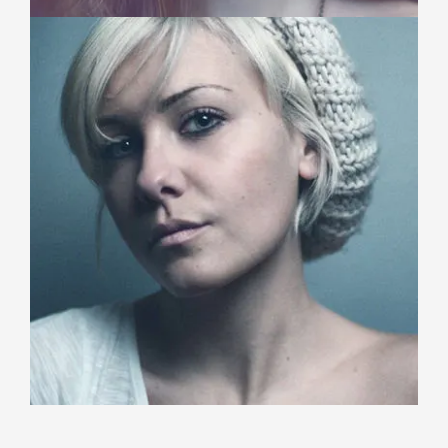
SARAH MICHELLE
Creative Staff
Duis aute irure dolor in reprehenderit in voluptate velit
esse cillum dolore eu fugiat nulla pariatur.
KATTY WILSON