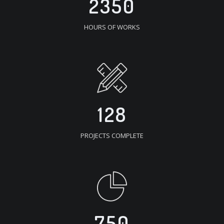
2350
HOURS OF WORKS
128
PROJECTS COMPLETE
750